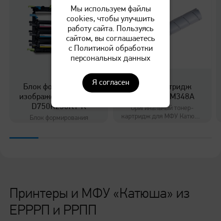
Мы используем файлы
cookies, чтобы улучшить
работу сайта. Пользуясь
сайтом, вы соглашаетесь
с Политикой обработки
персональных данных
Я согласен
Блок формирования
Тонер-картридж
изображения цветной
Катюша THM348A
D750R250KT-K
Оригинальный тонер-
картридж для МФУ Катюша
Блок формирования
M348/M335
изображения цветной для
МФУ Катюша
MC635/MC645/MC655
Принтеры и МФУ «Катюша» из
ЕРРРП и РРПП