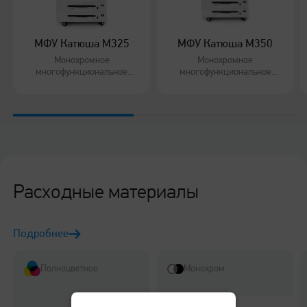
МФУ Катюша M325
МФУ Катюша M350
Монохромное
Монохромное
многофункциональное
многофункциональное
устройство формата А3 для
устройство формата А3 для
средних рабочих групп
средних и больших рабочих
групп
Расходные материалы
Подробнее
Полноцветное
Монохром