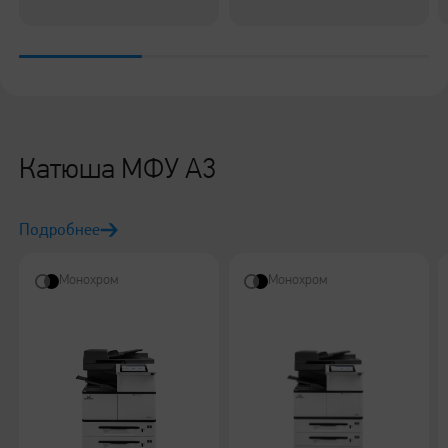
использования
нового поколения для
Бумага «Катюша»
решения повседневных
задач малого и среднего
Оформление гарантийного талона
офиса
Расходные материалы
IV всероссийские Игры инженеров Катюша
Сертификаты "Сервисная модель Катюша"
Катюша МФУ А3
Аутсорсинг печати
Подробнее
Обновление прошивки серии 247
Монохром
Монохром
Обновление прошивки МФУ Катюша М348
Обновление прошивки серии 240