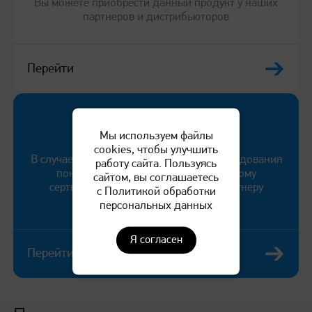
Вы можете приобрести данный продукт у наших
партнеров и дистрибьюторов
Перейти
Служба поддержки
Мы используем файлы
cookies, чтобы улучшить
В случае выявления неисправности оборудования
работу сайта. Пользуясь
покупатель может обратиться к любому
сайтом, вы соглашаетесь
сертифицированному сервисному партнеру
с Политикой обработки
компании «КАТЮША».
персональных данных
Я согласен
Перейти