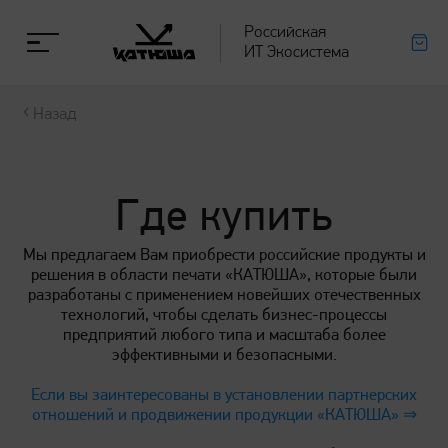
Российская
ИТ Экосистема
Назад
Назад
Назад
Назад
Назад
Экосистема
Продукты
Проверка оригинальности РМ
Поддержка
Где купить
О компании
Принтеры и МФУ «Катюша» из ЕРРРП и РРПП
Проверка оригинальности расходных
Добро пожаловать на сервисный канал в Max!
Мы предлагаем Вам приобрести российские продукты и
материалов Катюша
решения в области печати «КАТЮША», которые были
разработаны с применением новейших отечественных
Экосистема
Печатные устройства А3
Сервисные центры
технологий, чтобы сделать бизнес-процессы
предприятий любого типа и масштаба более
Справочник для проверки на оригинальность
М348
эффективными и безопасными.
М325
расходных материалов Катюша
Инновации
Учебные центры
М350
Если вы заинтересованы в установлении партнерских
М450
отношений и продвижении продукции «КАТЮША» ⇒
МC645
МC655
Партнёрам
Гарантия и сервис