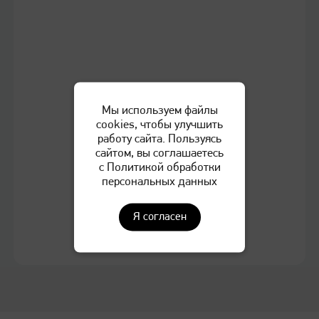
Бумага «Катюша»
Оформление гарантийного талона
Расходные материалы
IV всероссийские Игры инженеров Катюша
Сертификаты "Сервисная модель Катюша"
Мы используем файлы
cookies, чтобы улучшить
Аутсорсинг печати
работу сайта. Пользуясь
сайтом, вы соглашаетесь
с Политикой обработки
Обновление прошивки серии 247
персональных данных
Я согласен
Обновление прошивки МФУ Катюша М348
Обновление прошивки серии 240