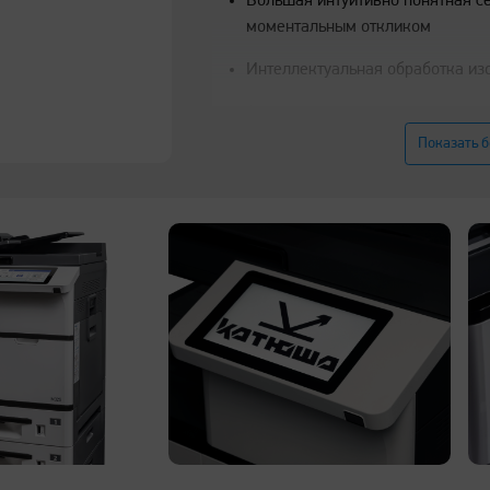
Большая интуитивно понятная с
моментальным откликом
Интеллектуальная обработка и
Автоматическое удаление пусты
оригинала на копии
Показать 
Высокоскоростной твердотельны
производства (опция)
Автоматическое определение фо
Автоматические двусторонняя п
Работа на носителях отечествен
бумаги класса «А», «B» и «С», а
Прямая печать с USB-накопител
Компактный и практичный диза
Автоматическое составление ра