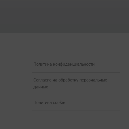
тридж для МФУ Катюша М325 / M350 / M450 на
 заполнении листа А4
артридж для МФУ Катюша М325 / M350 / M450
и 5% заполнении листа А4
полнении
Политика конфиденциальности
Согласие на обработку персональных
данных
Политика cookie