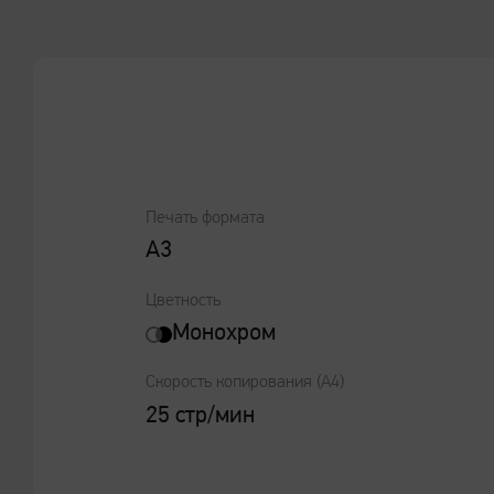
Печать формата
А3
Цветность
Монохром
Скорость копирования (А4)
25 стр/мин