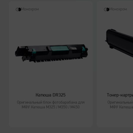
Монохром
Монохром
Катюша DR325
Тонер-картр
Оригинальный блок фотобарабана для
Оригинальный
МФУ Катюша M325 / M350 / M450
МФУ Катюша 
Работа с бумагой