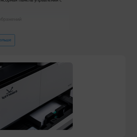
енсорная панель управления с
зображений
х страниц и перекосов
больше
й накопитель российского
рмата бумаги в лотке
ечать и копирование
ного производства, включая
 также писчие бумаги
ей
йн
списания активности