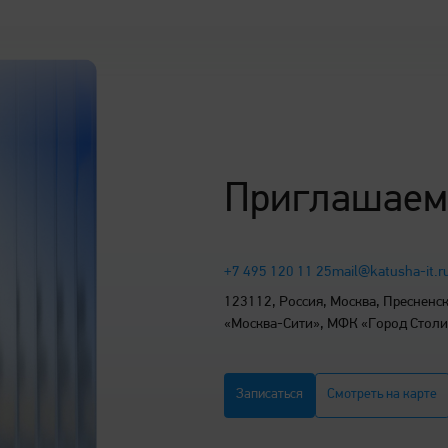
Максимальная вместимость
2100 листов
Выходной лоток
500
Приглашаем
Формат сканирования
А3, цвет, ч/б
+7 495 120 11 25
mail@katusha-it.r
Разрешение
600 х 600 dpi / 1200 х 120
123112, Россия, Москва, Пресненска
сканровования
«Москва-Сити», МФК «Город Стол
Автоподатчик оригиналов
130 листов, однопроходн
Записаться
Смотреть на карте