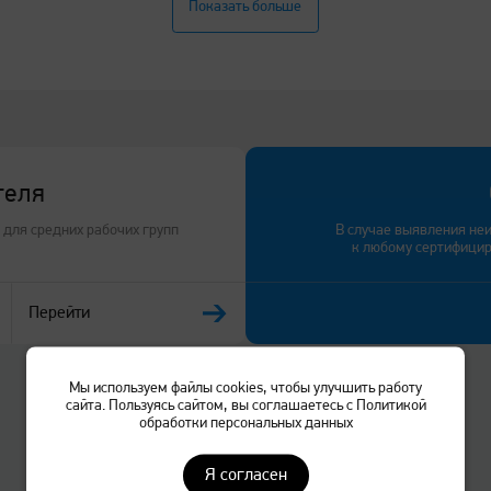
Показать больше
Цветность печати
Монохром
Формат печати
А3
Скорость печати А4
25 стр/мин
теля
Скорость копирования А4
25 стр/мин
для средних рабочих групп
В случае выявления не
к любому сертифици
Время выхода первого
7 секунд или менее
отпечатка
Перейти
Двусторонняя печать
да, встроенный модуль
Мы используем файлы cookies, чтобы улучшить работу
сайта. Пользуясь сайтом, вы соглашаетесь с Политикой
обработки персональных данных
Процессор
1 200 МГц
Я согласен