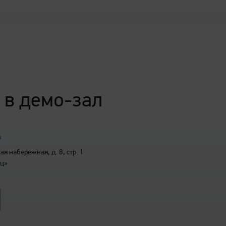
 в демо-зал
u
0 dpi (интерполяция)
я набережная, д. 8, стр. 1
иц»
ый