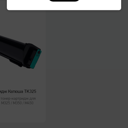
Оперативная память
4 ГБ
Панель управления
8" цветной сенсорный ди
Интерфейсы
1Gb Ethernet USB | USB Ho
Размеры (Ш х Г х В)
575 x 585 x 785 мм
Вес
45 кг
идж Катюша TK325
 тонер-картридж для
M325 / M350 / M450
Основной лоток
2 х 500 листов
Многоцелевой лоток
100 листов