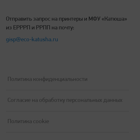
45 000 страниц при 5% заполнении листа А4
Отправить запрос на принтеры и МФУ «Катюша»
из ЕРРРП и РРПП на почту:
Стартовый тонер-картридж
gisp@eco-katusha.ru
3 000 страниц при 5% заполнении листа А4
Политика конфиденциальности
Поддерживаемые ОС и ПО
Согласие на обработку персональных данных
Поддержка ПО
ПО «Катюша»
Политика cookie
Поддержка ОС