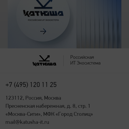
60 - 220 г/м2
Выходной лоток
250 листов
Российская
ИТ Экосистема
Расходные материалы*
+7 (495) 120 11 25
Тонер-картридж
123112, Россия, Москва
Пресненская набережная, д. 8, стр. 1
13 000 страниц при 5% заполнении листа А4
«Москва-Сити», МФК «Город Столиц»
mail@katusha-it.ru
Блок фотобарабана