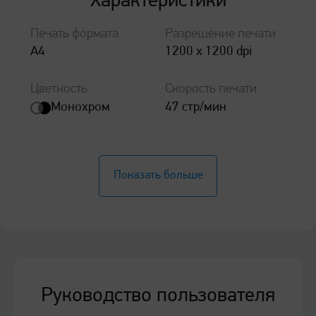
Характеристики
Цифровая кнопочная клавиатура
Печать формата
Разрешение печати
А4
1200 x 1200 dpi
Унифицированные расходные материалы между
принтером и МФУ
Цветность
Скорость печати
Поддержка печати по qr-коду c
ПО «Смарт Принт»
Монохром
47 стр/мин
Общие характеристики
Показать больше
Скорость печати (А4)
47 стр/мин
Руководство пользователя
Процессор