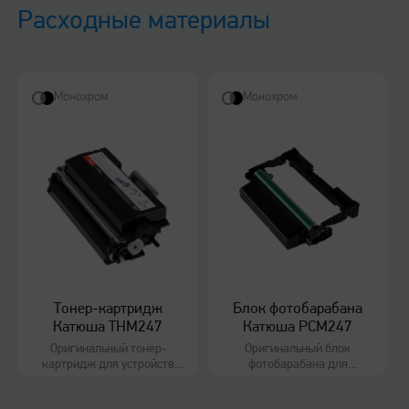
Расходные материалы
1Gb Ethernet, USB | USB Host, Wi-Fi 802.11
Питание
Монохром
Монохром
220-240 В, 50/60 Гц
Размеры (ШхГхВ)
383 х 397 х 308 мм
Вес
Тонер-картридж
Блок фотобарабана
Катюша THM247
Катюша PCM247
13,3 кг
Оригинальный тонер-
Оригинальный блок
картридж для устройств
фотобарабана для
Катюша P247/M247
устройств Катюша
P247/M247