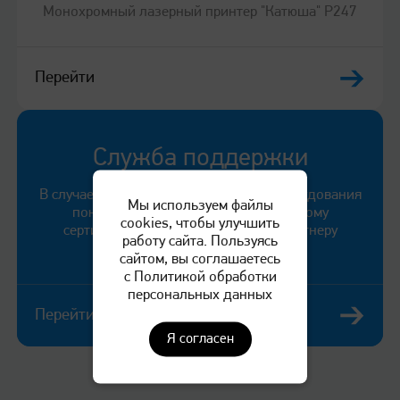
Монохромный лазерный принтер "Катюша" P247
1 ГГц
Перейти
Память
2 ГБ
Служба поддержки
Двусторонняя печать
В случае выявления неисправности оборудования
Мы используем файлы
покупатель может обратиться к любому
cookies, чтобы улучшить
Встроенный модуль двусторонней печати
сертифицированному сервисному партнеру
работу сайта. Пользуясь
компании «КАТЮША».
сайтом, вы соглашаетесь
с Политикой обработки
Панель управления
персональных данных
Перейти
4х-строчный дисплей + цифровая клавиатура
Я согласен
Интерфейсы