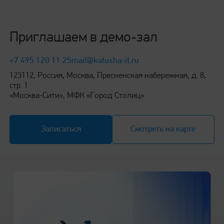
Работа с бумагой
Приглашаем в демо-зал
Основной лоток
+7 495 120 11 25
mail@katusha-it.ru
123112, Россия, Москва, Пресненская набережная, д. 8,
500 листов
стр. 1
«Москва-Сити», МФК «Город Столиц»
Многоцелевой лоток
Записаться
Смотреть на карте
50 листов
Максимальная вместимость
550 листов
Поддерживаемые плотности